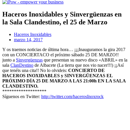
Haceros Inoxidables y Sinvergüenzas en
la Sala Clandestino, el 25 de Marzo
Haceros Inoxidables
marzo 14, 2017
Y os traemos noticias de última hora… ¡¡¡Inauguramos la gira 2017
con un CONCIERTACO el próximo sábado 25 DE MARZO!!
junto a
Sinvergüenzas
que presentan su nuevo disco «ABRIL» en la
sala
ClanDestino
de Albacete (La tierra que nos vio nacer!!!) ¡¡Así
que tenéis una cita!! No lo olvideis:
CONCIERTO DE
HACEROS INOXIDABLES y SINVERGÜENZAS EL
PRÓXIMO DÍA 25 DE MARZO A LAS 21:00h EN LA SALA
CLANDESTINO.
*******************
Síguenos en Twitter:
http://twitter.com/hacerosInoxrock