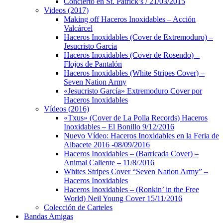
Concierto en St. Patrick’s / 21/03/2015
Videos (2017)
Making off Haceros Inoxidables – Acción
Valcárcel
Haceros Inoxidables (Cover de Extremoduro) –
Jesucristo Garcia
Haceros Inoxidables (Cover de Rosendo) –
Flojos de Pantalón
Haceros Inoxidables (White Stripes Cover) –
Seven Nation Army
«Jesucristo García» Extremoduro Cover por
Haceros Inoxidables
Vídeos (2016)
«Txus» (Cover de La Polla Records) Haceros
Inoxidables – El Bonillo 9/12/2016
Nuevo Vídeo: Haceros Inoxidables en la Feria de
Albacete 2016 -08/09/2016
Haceros Inoxidables – (Barricada Cover) –
Animal Caliente – 11/8/2016
Whites Stripes Cover “Seven Nation Army” –
Haceros Inoxidables
Haceros Inoxidables – (Ronkin’ in the Free
World) Neil Young Cover 15/11/2016
Colección de Carteles
Bandas Amigas