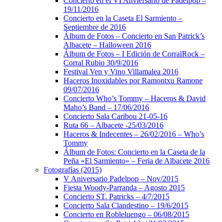
Concierto en el VI Anviersario de Padelpop –
19/11/2016
Concierto en la Caseta El Sarmiento –
Septiembre de 2016
Álbum de Fotos – Concierto en San Patrick’s
Albacete – Halloween 2016
Álbum de Fotos – I Edición de CorralRock –
Corral Rubio 30/9/2016
Festival Ven y Vino Villamalea 2016
Haceros Inoxidables por Ramontxu Ramone
09/07/2016
Concierto Who’s Tommy – Haceros & David
Maho’s Band – 17/06/2016
Concierto Sala Caribou 21-05-16
Ruta 66 – Albacete -25/03/2016
Haceros & Indecentes – 26/02/2016 – Who’s
Tommy
Álbum de Fotos: Concierto en la Caseta de la
Peña «El Sarmiento» – Feria de Albacete 2016
Fotografías (2015)
V Aniversario Padelpop – Nov/2015
Fiesta Woody-Parranda – Agosto 2015
Concierto ST. Patricks – 4/7/2015
Concierto Sala Clandestino – 19/6/2015
Concierto en Robleluengo – 06/08/2015