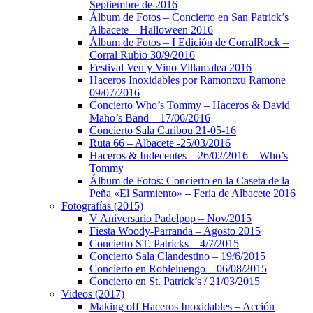
Septiembre de 2016
Álbum de Fotos – Concierto en San Patrick’s
Albacete – Halloween 2016
Álbum de Fotos – I Edición de CorralRock –
Corral Rubio 30/9/2016
Festival Ven y Vino Villamalea 2016
Haceros Inoxidables por Ramontxu Ramone
09/07/2016
Concierto Who’s Tommy – Haceros & David
Maho’s Band – 17/06/2016
Concierto Sala Caribou 21-05-16
Ruta 66 – Albacete -25/03/2016
Haceros & Indecentes – 26/02/2016 – Who’s
Tommy
Álbum de Fotos: Concierto en la Caseta de la
Peña «El Sarmiento» – Feria de Albacete 2016
Fotografías (2015)
V Aniversario Padelpop – Nov/2015
Fiesta Woody-Parranda – Agosto 2015
Concierto ST. Patricks – 4/7/2015
Concierto Sala Clandestino – 19/6/2015
Concierto en Robleluengo – 06/08/2015
Concierto en St. Patrick’s / 21/03/2015
Videos (2017)
Making off Haceros Inoxidables – Acción